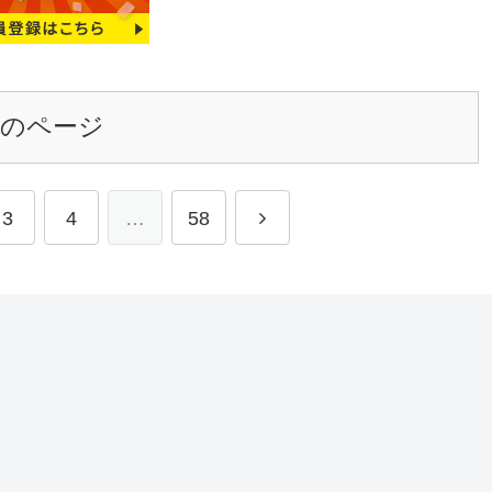
次のページ
3
4
…
58