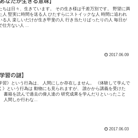
あなたが生きる意味】
たちは日々、生きています。 その生き様は千差万別です。 野望に満
た人 堅実に時間を送る人 ひたすらにストイックな人 時間に追われ
いる人 楽しいだけが生き甲斐の人 行き当たりばったりの人 毎日が
で仕方ない人 ...
2017.06.09
学習の謎】
学習》という行為は、 人間にしか存在しません。 《体験して学んで
く》という行為は 動物にも見られますが、 誰かから講義を受けた
、 書籍を読んで過去の偉人達の 研究成果を学んだりといったこと
、 人間しか行わな...
2017.06.03