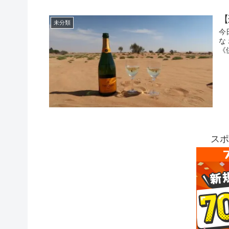
【
未分類
今
な
《
スポ