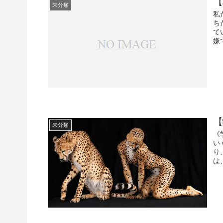
【
未分類
私
ち
て
嫌
【
未分類
《
い
り
は