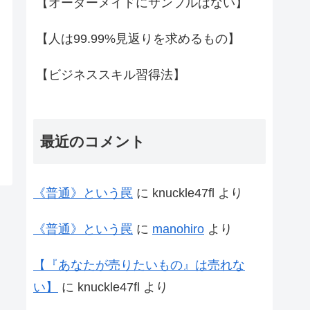
【オーダーメイドにサンプルはない】
【人は99.99%見返りを求めるもの】
【ビジネススキル習得法】
最近のコメント
《普通》という罠
に
knuckle47fl
より
《普通》という罠
に
manohiro
より
【『あなたが売りたいもの』は売れな
い】
に
knuckle47fl
より